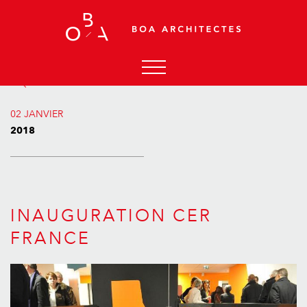
RETOUR AUX ACTUALITÉS
ACCUEIL
02 JANVIER
AGENCE
2018
ACTUALITÉS
PROJETS
CONTACT
INAUGURATION CER
FRANCE