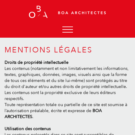
ACCUEIL
MENTIONS LÉGALES
AGENCE
Droits de propriété intellectuelle
ACTUALITÉS
Les contenus (notamment et non limitativement les informations,
textes, graphiques, données, images, visuels ainsi que la forme
PROJETS
de tous ces éléments et du site lui-même) sont protégés au titre
CONTACT
du droit d'auteur et/ou autres droits de propriété intellectuelle.
Les contenus sont la propriété exclusive de leurs éditeurs
respectifs.
Toute représentation totale ou partielle de ce site est soumise à
l’autorisation préalable, écrite et expresse de
BOA
ARCHITECTES
.
Utilisation des contenus
Les contenus présentés dans ce site sont susceptibles de