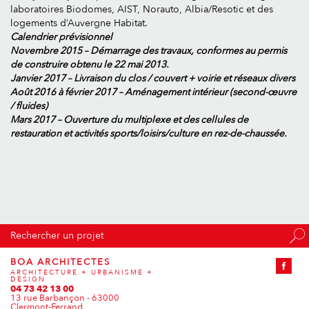
laboratoires Biodomes, AIST, Norauto, Albia/Resotic et des
logements d’Auvergne Habitat.
Calendrier prévisionnel
Novembre 2015 – Démarrage des travaux, conformes au permis
de construire obtenu le 22 mai 2013.
Janvier 2017 – Livraison du clos / couvert + voirie et réseaux divers
Août 2016 à février 2017 – Aménagement intérieur (second-œuvre
/ fluides)
Mars 2017 – Ouverture du multiplexe et des cellules de
restauration et activités sports/loisirs/culture en rez-de-chaussée.
Rechercher un projet
COMMERCE
BOA ARCHITECTES
CONCOURS
ARCHITECTURE + URBANISME +
DESIGN
TERTIAIRE
04 73 42 13 00
13 rue Barbançon - 63000
URBANISME
Clermont-Ferrand