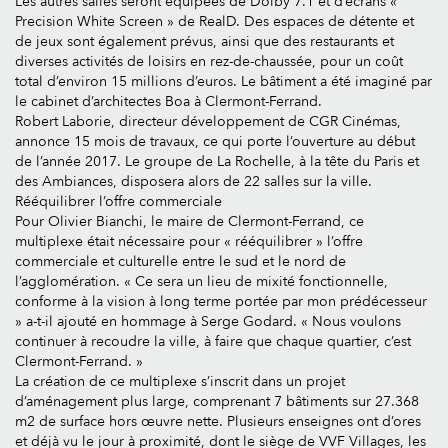
Les autres salles seront équipées de Dolby 7.1 et d’écrans «
Precision White Screen » de RealD. Des espaces de détente et
de jeux sont également prévus, ainsi que des restaurants et
diverses activités de loisirs en rez-de-chaussée, pour un coût
total d’environ 15 millions d’euros. Le bâtiment a été imaginé par
le cabinet d’architectes Boa à Clermont-Ferrand.
Robert Laborie, directeur développement de CGR Cinémas,
annonce 15 mois de travaux, ce qui porte l’ouverture au début
de l’année 2017. Le groupe de La Rochelle, à la tête du Paris et
des Ambiances, disposera alors de 22 salles sur la ville.
Rééquilibrer l’offre commerciale
Pour Olivier Bianchi, le maire de Clermont-Ferrand, ce
multiplexe était nécessaire pour « rééquilibrer » l’offre
commerciale et culturelle entre le sud et le nord de
l’agglomération. « Ce sera un lieu de mixité fonctionnelle,
conforme à la vision à long terme portée par mon prédécesseur
» a-t-il ajouté en hommage à Serge Godard. « Nous voulons
continuer à recoudre la ville, à faire que chaque quartier, c’est
Clermont-Ferrand. »
La création de ce multiplexe s’inscrit dans un projet
d’aménagement plus large, comprenant 7 bâtiments sur 27.368
m2 de surface hors œuvre nette. Plusieurs enseignes ont d’ores
et déjà vu le jour à proximité, dont le siège de VVF Villages, les