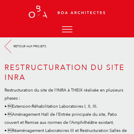
ACCUEIL
RETOUR AUX PROJETS
AGENCE
ACTUALITÉS
RESTRUCTURATION DU SITE
PROJETS
INRA
CONTACT
Restructuration du site de l’INRA à THEIX réalisée en plusieurs
phases :
• Extension-Réhabilitation Laboratoires I, II, III.
• Aménagement Hall de l’Entrée principale du site, Patio
couvert et Remise aux normes de l’Amphithéâtre existant.
• Réaménagement Laboratoires III et Restructuration Salles de