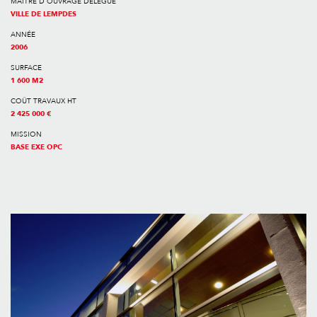
MAÎTRE D'OUVRAGE DÉLÉGUÉ
VILLE DE LEMPDES
ANNÉE
2006
SURFACE
1 600 M2
COÛT TRAVAUX HT
2 425 000 €
MISSION
BASE EXE OPC