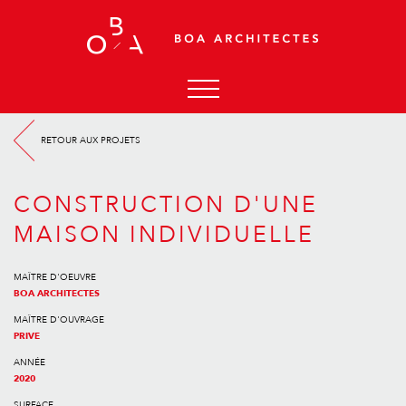
ACCUEIL
RETOUR AUX PROJETS
AGENCE
ACTUALITÉS
CONSTRUCTION D'UNE
PROJETS
MAISON INDIVIDUELLE
CONTACT
MAÎTRE D'OEUVRE
BOA ARCHITECTES
MAÎTRE D'OUVRAGE
PRIVE
ANNÉE
2020
SURFACE