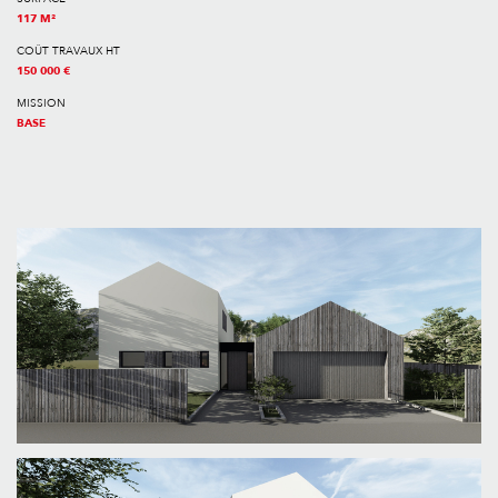
117 M²
COÛT TRAVAUX HT
150 000 €
MISSION
BASE