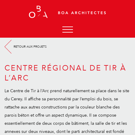
ACCUEIL
RETOUR AUX PROJETS
AGENCE
ACTUALITÉS
CENTRE RÉGIONAL DE TIR À
PROJETS
L’ARC
CONTACT
Le Centre de Tir à l’Arc prend naturellement sa place dans le site
du Cerey. Il affiche sa personnalité par l’emploi du bois, se
rattache aux autres constructions par la couleur blanche des
parois béton et offre un aspect dynamique. Il se compose
essentiellement de deux corps de bâtiment, la salle de tir et les
annexes sur deux niveaux, dont le parti architectural est fondé